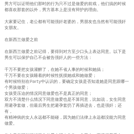
男方可以证明他们那时的行为只不过是做爱的前戏，他们搞的时候
都喜欢那套的以外，男方基本上是没有辩护的理由。
大家要记住，老公都有可能强奸老婆的，男朋友也当然有可能强奸
女朋友。
在新西兰做爱之前
在新西兰做爱之前记得，要得到对方至少口头上表达同意。以下是
男生可以保护自己不会被告强奸人的一些方法：
千万不要把女孩灌醉了，在她不省人事的时候和她搞；
千万不要在女孩睡着的时候性抚摸她或和她做爱；
有时候特别在Party中认识的，要确定女孩是否知道她是同意跟哪一
个男孩做爱；
女孩受压迫的情况同意做爱也不是真正的同意；
双方不清楚什么情况下同意做爱也是不算同意，比如说，女生同意
用避孕套做，但最后男生把避孕套扔了再插进去，也是强奸；还
有，
有精神病的女人永远都不能碰，因为她们法律上永远都没能力同意
做爱。