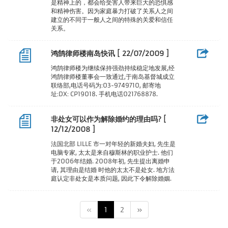
是精神上的，都会给受害人带来巨大的恐惧感
和精神伤害。因为家庭暴力打破了关系人之间
建立的不同于一般人之间的特殊的关爱和信任
关系。
鸿鹄律师楼南岛快讯 [ 22/07/2009 ]
鸿鹄律师楼为继续保持强劲持续稳定地发展,经
鸿鹄律师楼董事会一致通过,于南岛基督城成立
联络部,电话号码为:03-9749710, 邮寄地
址:DX: CP19018. 手机电话021768878.
非处女可以作为解除婚约的理由吗? [
12/12/2008 ]
法国北部 LILLE 市一对年轻的新婚夫妇, 先生是
电脑专家, 太太是来自穆斯林的职业护士. 他们
于2006年结婚. 2008年初, 先生提出离婚申
请, 其理由是结婚 时他的太太不是处女. 地方法
庭认定非处女是本质问题, 因此下令解除婚姻.
«
1
2
»