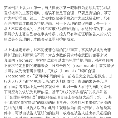
英国刑法上认为：第一，当法律要求某一犯罪行为必须具有犯罪故
意或轻率的主要要素时，错误不管是否合理，只要是真诚的，即可
作为辩护理由。第二，当法律仅仅要求疏忽作为主观要素时，只有
合理的错误才能成为辩护理由。对于不合理的错误来讲，是一个正
常人不应该造成的，所以不应该成为辩护理由。在这种情况下，如
果辩护方主张自己存在事实错误，控方只有举证证明被告人的认识
错误是不合理的，才能否定免罪辩护的成立。
从上述规定来看，对不同犯罪心理的犯罪而言，事实错误成为免罪
辩护理由的判断标准不同：对占少数的要求特定意图的犯罪来说，
真诚的（honest）事实错误就可以成为免罪辩护理由；对占多数的
不要求特定意图的犯罪来说，只有合理的（reasonable）事实错误
才可以成为免罪辩护理由。"真诚（honest）”h和"合理
（reasonable）”是两种不同的标准：前者是完全的主观标准，以
行为人行为当时的主观心理态度为判断依据，真诚的未必是合理
的；而后者实际上是一种客观标准，即以一般人在行为当时的条件
下所应有的认识为判断依据。基于"真诚的事实错误”的抗辩和基
于"合理的事实错误” 的抗辩在证明责任上存在较大差异：第一，基
于"真诚的事实错误”的抗辩的证明责任。这是针对要求特定意图的
犯罪的抗辩，被告人以存在此种主观确信为由提出辩护。在这类案
件中，可以由被告人证明他的抗辩，或者在被告人提出有关证据的