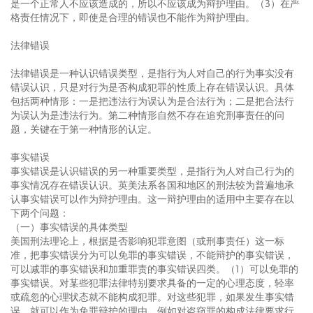
是一个正常人不应该造成的，所以不应该成为辩护理由。（3）在严
格责任情况下，即使是合理的错误也不能作为辩护理由。
法律错误
法律错误是一种认识错误类型，是指行为人对自己的行为事实没有
错误认识，只是对行为是否构成犯罪的性质上存在错误认识。具体
包括两种情形：一是把违法行为误认为是合法行为；二是把合法行
为误认为是违法行为。第二种情形自然不存在追究刑事责任的问
题，关键在于第一种情形的认定。
事实错误
事实错误是认识错误的另一种重要类型，是指行为人对自己行为的
事实情况存在错误认识。英美法系各国和地区的刑法较为普遍地承
认事实错误可以作为辩护理由。这一辩护理由的适用中主要存在以
下两个问题：
（一）事实错误的具体类型
美国刑法理论上，根据是否影响犯罪意图（或刑事责任）这一标
准，把事实错误分为可以免罪的事实错误，不能辩护的事实错误，
可以减罪的事实错误和加重罪责的事实错误四类。（1）可以免罪的
事实错误。对某些犯罪法律特别要求具备的一定的心理态度，轻率
或疏忽的心理状态就不能构成犯罪。对这些犯罪，如果发生事实错
误，就可以作为免罪辩护的理由。例如对盗窃罪的构成法律要求行