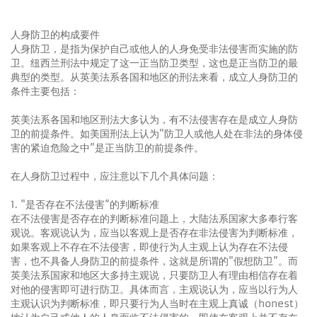
人身防卫的构成要件
人身防卫，是指为保护自己或他人的人身免受非法侵害而实施的防
卫。纽西兰刑法中规定了这一正当防卫类型，这也是正当防卫的最
典型的类型。从英美法系各国和地区的刑法来看，成立人身防卫的
条件主要包括：
英美法系各国和地区刑法大多认为，有不法侵害存在是成立人身防
卫的前提条件。如美国刑法上认为"防卫人或他人处在非法的身体侵
害的紧迫危险之中”是正当防卫的前提条件。
在人身防卫过程中，应注意以下几个具体问题：
1. "是否存在不法侵害”的判断标准
在不法侵害是否存在的判断标准问题上，大陆法系国家大多奉行客
观说。客观说认为，应当以客观上是否存在非法侵害为判断标准，
如果客观上不存在不法侵害，即使行为人主观上认为存在不法侵
害，也不具备人身防卫的前提条件，这就是所谓的"假想防卫”。而
英美法系国家和地区大多持主观说，只要防卫人有理由相信存在着
对他的侵害即可进行防卫。具体而言，主观说认为，应当以行为人
主观认识为判断标准，即只要行为人当时在主观上真诚（honest）