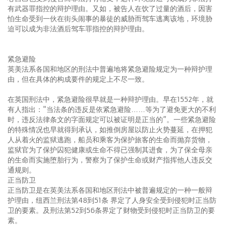
有武器罪指控的辩护理由。又如，被告人在饮了过量的酒后，因害
怕生命受到一伙在街头闹事的暴徒的威胁而驾车逃离该地，环境胁
迫可以成为非法酒后驾车罪指控的辩护理由。
紧急避险
英美法系各国和地区的刑法中普遍地将紧急避险规定为一种辩护理
由，但在具体的构成要件的规定上不尽一致。
在英国刑法中，紧急避险很早就是一种辩护理由。早在1552年，就
有人指出："当法条的违反是依紧急避险……等为了避免更大的不利
时，违反法律条文的字面规定可以被证明是正当的”。一些紧急避险
的特殊情况也早就得到承认，如推倒房屋以防止火势蔓延，在押犯
人从着火的监狱逃跑，船员和乘客为保护旅客的生命而抛弃货物，
监狱官为了保护囚犯健康或生命不得已强制其进食，为了保全母亲
的生命而实施堕胎行为，警察为了保护生命或财产指挥他人违反交
通规则。
正当防卫
正当防卫是在英美法系各国和地区刑法中被普遍规定的一种一般辩
护理由，纽西兰刑法第48到51条 界定了人身安全受到侵犯时正当防
卫的要素。及刑法第52到56条界定了财物受到侵犯时正当防卫的要
素。