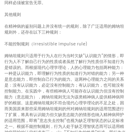
同样必须被宣告无罪。
其他规则
在精神病的鉴别问题上并没有统一的规则，除了广泛适用的姆纳坦
规则外，还存在以下三种规则：
不能控制规则（irresistible impulse rule)
姆纳坦规则只适用于行为人在行为当时欠缺"认识能力”的情形，即
行为人不了解自己行为的性质或者虽然了解行为性质但不知道行为
是错误的。而根据现代心理学理论，人的心理能力包括两种能力：
一种是认识能力，即理解行为性质的知道行为对错的能力；另一种
是意志能力，即控制自己行为的能力。这两种心理能力之间的关系
是：没有认识能力，必定没有控制能力；有认识能力，也可能没有
控制能力。在实践中，有些精神病人可能存在认识能力但没有控制
能力（意志能力），姆纳坦规则无法为该类精神病人提供精神病辩
护的根据。这是姆纳坦规则不符合现代心理学理论的不足之处，因
而美国原来那些采用姆纳坦规则的州对姆纳坦规则的适用范围进行
了扩展，将具有认识能力但欠缺意志能力的情形也纳入精神病辩护
的适用范围，即将"意志失去控制”也视为缺乏理智状态的认定标准
之一。根据不能控制规则，行为人处于缺乏理智状态而可以适用精