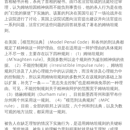
首相秘书开枪，杀死了首相的秘书。由15名法官组成的法庭经过审
理，认为姆纳坦因精神病而不能负刑事责任，他的杀人行为是在他
的"幻觉的驱使”下实施的。该案的判决在英国引起了一场论战并在
上议院进行了讨论，英国上议院试图向法官提出建议并向法官提出
一系列问题，法官们对这些问题的回答就形成了著名的姆纳坦规
则。
在美国，[模范刑法典] （Model Penal Code）和各州的刑法典都
规定了精神病这一辩护理由。但是在适用这一辩护理由的具体规则
上不尽一致，主要存在以下四种规则：（1）姆纳坦规则
（M’Naghten rule)。美国多数州以这个规则作为鉴别精神病的依
据。（2）不能控制规则（irresistible impulse rule）。姆纳坦
规则只涉及了人的心理能力中的认识能力，而没有涉及心理能力中
的控制能力，所以采用姆纳坦规则的多数州又在该规则的基础上加
以扩展，补充了一条——"意志失去控制”也是精神病免罪的一种理
由。可见，不能控制规则关于精神病辩护的范围宽于姆纳坦规则。
（3）德赫姆规则（Durham rule）。目前新墨西哥州和新罕布什
尔州两个州采用这一规则。（4）"模范刑法典规则”（MPC
rule）。目前，全部的联邦上诉法院，六个州和刑法典，以及为数
可观的地方法院，都采用这一规则。
被告人在缺乏理智的情况下实施行为，是适用姆纳坦规则的关键标
准。笼统地讲，被告人的理解力受到损害时就是缺乏理智（或理