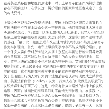
在英美法系各国和地区的刑法中，对于上级命令能否作为辩护理由
存在不同的主张，在承认这一辩护理由的国家和地区也规定了一定
的构成要件。
上级命令不能视为一种辩护理由。英国上议院和枢密院近来宣称在
英国法律中不存在上级命令这一辩护理由。他们都赞成澳大利亚高
等法院的观点："行政部门无权批准他人违反法律，犯罪人不能以他
是依上级官员的授权而实施行为进行辩护。这是我们整个法律体系
的基础。”鉴于此，纽国总理车队超速驾驶其司机就不能用上级命令
作为辩护理由。首先，遵守上级的民事命令不能成为辩护理由。如
一个保安人员由于对所有进入其雇主别墅的车辆进行检查而导致高
速公路堵塞，其不能以他是在执行雇主的命令作为辩护理由。其
次，遵守上级的军事命令也不能成为辩护理由。英国[1944年军事法
规则]宣称，依上级命令而实施的战争犯罪的事实不能改变该行为犯
罪的性质，这个规则在有关军事命令的案件中被特别严格地执行。
关于是否能以行为人对行为的非法性质存在认识错误而成立辩护理
由，英国法官白雷（Bailey）认为，行为人在"如此做是其职责”的
认识错误影响下而开枪，这是一种没有什么合理性的法律上的认识
错误，因而在被指控犯有谋杀罪时不能成为辩护理由。在实践中，
美国的法院一再拒绝承认上级命令这一免罪理由，而是坚持认为，
陆军士兵或水兵不能将长官的命令作为辩护理由，除非这些命令不
仅似乎是合法的，而且实际上是合法的。试想，倘若有一天，凡攻