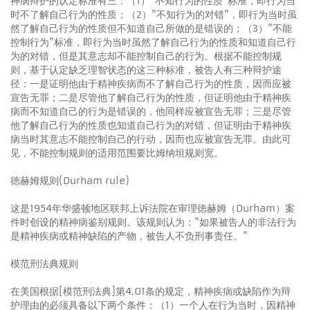
神病辩护的认定标准有三：（1）"不知行为的性质”标准，即行为当
时不了解自己行为的性质；（2）"不知行为的对错”，即行为当时虽
然了解自己行为的性质但不知道自己所做的是错误的；（3）"不能
控制行为”标准，即行为当时虽然了解自己行为的性质和知道自己行
为的对错，但是其意志却不能控制自己的行为。根据不能控制规
则，基于认定缺乏理智状态的这三种标准，被告人有三种辩护途
径：一是证明他由于精神疾病而不了解自己行为的性质，因而应被
宣告无罪；二是尽管他了解自己行为的性质，但证明他由于精神疾
病而不知道自己的行为是错误的，他同样应被宣告无罪；三是尽管
他了解自己行为的性质也知道自己行为的对错，但证明由于精神疾
病当时其意志不能控制自己的行动，因而也应被宣告无罪。由此可
见，不能控制规则的适用范围要比姆纳坦规则宽。
徳赫姆规则(Durham rule)
这是1954年华盛顿地区联邦上诉法院在审理徳赫姆（Durham）案
件时创设的精神病鉴别规则。该规则认为："如果被告人的非法行为
是精神疾病或精神缺陷的产物，被告人不负刑事责任。”
模范刑法典规则
在美国根据[模范刑法典]第4.01条的规定，精神疾病或缺陷作为辩
护理由的必须具备以下两个条件：（1）一个人在行为当时，因精神