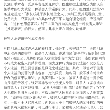
其施行手术者，受刑事责任豁免保护。医生根据上述规定为病人实
施手术的行为就是一种被害人承诺的行为。此外，纽西兰刑法第59
条规定规定："家长或处于家长地位之人，为纠正受其照看的儿童，
使用武力，只要其武力在具体情况下系未越合理之程度，应视为正
当。” 这种使用必要武力纠正儿童的行为其实也是一种被害人承诺
（推定承诺）的行为。然而，此条文正在国会讨论修正。
被害人承诺辩护的成立条件
英国刑法上所准许承诺的殴打罪，强奸罪，损害财产罪，美国刑法
中所准许的伤害罪，都是个人法益。香港地区[刑事罪行条例]第129
条第2项规定，凡将妇女运入或输出香港作为卖淫的，该妇女的同意
不得成为被告人的辩护理由。因为这种行为侵害的法益不仅仅是其
个人法益，而主要侵害的是风化之社会法益。其次，即使对于侵害
个人法益的犯罪的承诺也有一定的限度，如各国一般不准许对生命
权利的侵害予以承诺。如英国刑法上认为，被害人承诺这一辩护理
由只适用于殴打，强奸等非致命的侵犯人身罪，对杀人（谋杀或非
预谋杀人）罪不能适用。[加拿大刑事法典]第14条明确规定："任何
人无权同意将自己处死，不得因被害人同意而影响加害人之刑事责
任。”如在香港地区刑法之中，被害人承诺辩护不能适用谋杀罪。再
次，一般不承认代理承诺，但第三人基于与被害人的某种特定的关
系而具有承诺权利的，可以进行承诺。如被害人的法定代理人，监