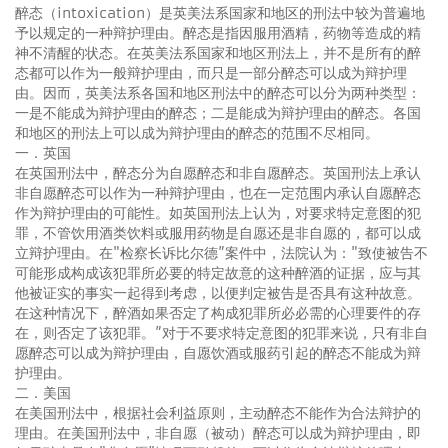
醉态（intoxication）是英美法系国家和地区的刑法中较为普遍地
予以规定的一种辩护理由。醉态是指因服用酒精，药物等造成的精
神不清醒的状态。在英美法系国家和地区刑法上，并不是所有的醉
态都可以作为一般辩护理由，而只是一部分醉态可以成为辩护理
由。因而，英美法系各国和地区刑法中的醉态可以分为两种类型：
一是不能成为辩护理由的醉态；二是能成为辩护理由的醉态。各国
和地区的刑法上可以成为辩护理由的醉态的范围不尽相同。
一．英国
在英国刑法中，醉态分为自愿醉态和非自愿醉态。英国刑法上承认
非自愿醉态可以作为一种辩护理由，也在一定范围内承认自愿醉态
作为辩护理由的可能性。如英国刑法上认为，对要求特定意图的犯
罪，不管饮用酒类饮料或服用药物是自愿还是非自愿的，都可以成
立辩护理由。在"检察长诉比尔德”案件中，法院认为："致使被告不
可能形成构成该犯罪所必要的特定故意的这种醉酒的证据，应与其
他被证实的事实一起得到考虑，以便判定被告是否具有这种故意。
在这种情况下，醉酒如果否定了构成犯罪所必必需的心理要件的存
在，则否定了该犯罪。”对于不要求特定意图的犯罪来说，只有非自
愿醉态可以成为辩护理由，自愿饮酒或服药引起的醉态不能成为辩
护理由。
二．美国
在美国刑法中，根据社会利益原则，主动醉态不能作为合法辩护的
理由。在美国刑法中，非自愿（被动）醉态可以成为辩护理由，即