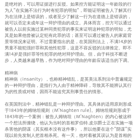
是绝对的，可以用证据进行反驳。如果控方能证明这一年龄段的行
为人"在实施不法行为时有犯罪的明知”，即能证明被告人了解其行
为在法律上是错误的，或者至少了解这一行为在道德上是错误的，
就可以否定未成年这一辩护理由的成立。具体而言，控方可以通过
被告人以前实施过某种同类犯罪的事实来证明这种犯罪的明知，尤
其是如果他曾被认定犯有此罪的话；甚至可以通过被告人的家庭背
景等情况来证明。不过需要指出的是，在英国刑法上，不满14岁的
男童不能犯强奸罪和其他性犯罪，这是不容反驳的法律推定。即不
满14岁是强奸罪等性犯罪的绝对辩护理由。但，由于科技不断进
步，人类越来越早熟，作为绝对辩护理由的年龄应该适当的下调。
精神病
精神病（insanity），也称精神错乱，是英美法系刑法中普遍规定
的一种辩护理由，是指行为人由于精神障碍，导致其不能辨认其行
为的性质或对错，因而不能追究其刑事责任的情形。
在英国刑法中，精神错乱是一种辩护理由。其具体的适用原则形成
于1843年的姆纳坦规则（M’Naghten rule)。姆纳坦规则形成于
1843年的一个案例：被告人姆纳坦（M’Naghten）的内心被这样
一个想法所缠绕，他认为当时的首相罗伯特.皮尔爵士正在实施一项
杀害他的阴谋（其实根本没有这件事），所以他要在这个"阴谋”实
现以前先发制人把首相杀死。有一天，他对着被其误认为是首相的