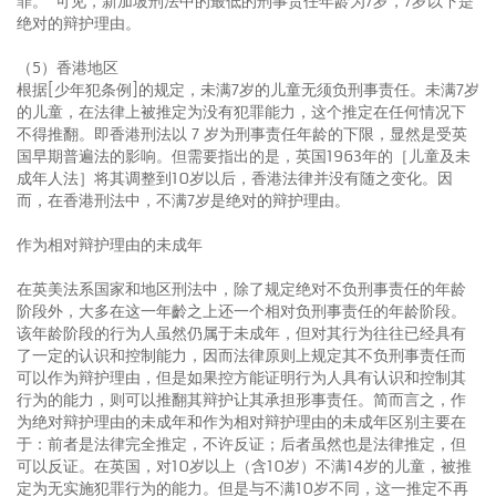
罪。”可见，新加坡刑法中的最低的刑事责任年龄为7岁，7岁以下是
绝对的辩护理由。
（5）香港地区
根据[少年犯条例]的规定，未满7岁的儿童无须负刑事责任。未满7岁
的儿童，在法律上被推定为没有犯罪能力，这个推定在任何情况下
不得推翻。即香港刑法以 7 岁为刑事责任年龄的下限，显然是受英
国早期普遍法的影响。但需要指出的是，英国1963年的［儿童及未
成年人法］将其调整到10岁以后，香港法律并没有随之变化。因
而，在香港刑法中，不满7岁是绝对的辩护理由。
作为相对辩护理由的未成年
在英美法系国家和地区刑法中，除了规定绝对不负刑事责任的年龄
阶段外，大多在这一年齡之上还一个相对负刑事责任的年龄阶段。
该年龄阶段的行为人虽然仍属于未成年，但对其行为往往已经具有
了一定的认识和控制能力，因而法律原则上规定其不负刑事责任而
可以作为辩护理由，但是如果控方能证明行为人具有认识和控制其
行为的能力，则可以推翻其辩护让其承担形事责任。简而言之，作
为绝对辩护理由的未成年和作为相对辩护理由的未成年区别主要在
于：前者是法律完全推定，不许反证；后者虽然也是法律推定，但
可以反证。在英国，对10岁以上（含10岁）不满14岁的儿童，被推
定为无实施犯罪行为的能力。但是与不满10岁不同，这一推定不再