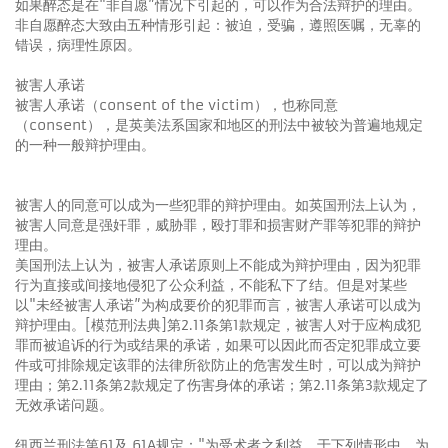
如果醉态是在"非自愿”情况下引起的，可以作为合法辩护的理由。
非自愿醉态大致由五种情形引起：被迫，受骗，遵照医嘱，无辜的
错误，病理性原因。
被害人承诺
被害人承诺（consent of the victim），也称同意
（consent），是英美法系国家和地区的刑法中被较为普遍地规定
的一种一般辩护理由。
被害人的同意可以成为一些犯罪的辩护理由。如英国刑法上认为，
被害人同意是强奸罪，威胁罪，殴打罪和损害财产罪等犯罪的辩护
理由。
美国刑法上认为，被害人承诺原则上不能成为辩护理由，因为犯罪
行为直接或间接地侵犯了公众利益，不能私下了结。但是对某些
以"未经被害人承诺”为构成要价的犯罪而言，被害人承诺可以成为
辩护理由。[模范刑法典]第2.11条第1款规定，被害人对于应构成犯
罪而被追诉的行为或结果的承诺，如果可以因此而否定犯罪成立要
件或可排除规定该罪的法律所欲防止的危害发生时，可以成为辩护
理由；第2.11条第2款规定了伤害身体的承诺；第2.11条第3款规定了
无效承诺问题。
纽西兰刑法第61及 61A规定："为受术者之利益，于下列情形中，为