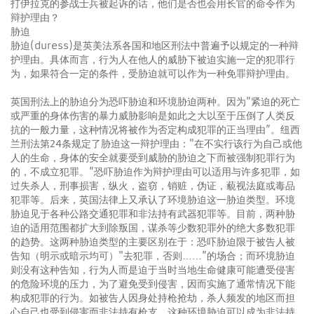
打伊拉克的参战士兵被起诉的话，他们是否也会用长官的命令作为
辩护理由？
胁迫
胁迫(duress)是英美法系各国和地区刑法中普遍予以规定的一种辩
护理由。具体而言，行为人在他人的威胁下被迫实施一定的犯罪行
为，如果符合一定的条件，受胁迫就可以作为一种免罪辩护理由。
英国刑法上的胁迫分为恐吓胁迫和环境胁迫两种。因为"紧迫的死亡
或严重的身体伤害的暴力威胁影响是如此之大以至于压倒了人类反
抗的一般力量，这种情况将被作为否定构成犯罪的正当理由”。纽西
兰刑法第24条规定了胁迫这一辩护理由："在不实行该行为自己或他
人的生命，身体的安全就要受到威胁的胁迫之下而被强制犯罪行为
的，不成立犯罪。”恐吓胁迫作为辩护理由可以适用与许多犯罪，如
过失杀人，刑事损害，纵火，盗窃，销赃，伪证，藐视法庭或毒品
犯罪等。后来，英国法律上又承认了环境胁迫这一胁迫类型。环境
胁迫见于各种公路交通犯罪和非法持有武器犯罪等。目前，两种胁
迫的适用范围都扩大到除叛国，谋杀等少数犯罪外的绝大多数犯罪
的趋势。这两种胁迫类型的主要区别在于：恐吓胁迫限于被告人被
告知（明示或暗示均可）"去犯罪，否则……”的场合；而环境胁迫
则没有这种告知，行为人而是迫于当时当地生命健康可能遭受侵害
的危险环境的压力，为了避免受到侵害，因而实施了通常情况下能
构成犯罪的行为。如被告人因身处持枪抢劫，杀人频发的地区而担
心自己也受到侵害而非法持有枪支，这种环境胁迫可以成为非法持