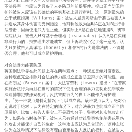
地认为自己或他人的人身面临不法侵害的，即使在客观上并不存在
不法侵害，也应认为具备了人身防卫的前提要件。提出正当防卫辩
护的被告人应该在其确信的事实基础上进行审判。这一原则最先确
立于威廉姆斯（Williams）案：被告人威廉姆斯由于袭击被害人A
并造成其身体伤害而受到指控，他辩称他以为当时A正在对B进行非
法袭击，因而使用武力阻止他。但实际上A是在合法地逮捕B。初审
法院认为，被告人只有基于合理地（reasonably）认为A是在实施
非法行为的，辩护理由才能成立。但上诉法院否定了这一意见，认
为只要被告人真诚地（honestly）相信A的行为是非法的，不管是
否合理，他都可以成立辩护理由。
对合法暴力能否防卫
英国刑法学界在此问题上存在两种观点：一种观点是绝对否定说。
这种观点完全排除对合法的暴力能成立正当防卫辩护的可能性。如
在布朗尼（Browne）案中，大法官劳利（Lowry）指出："在警察
实施合法行为而且在当时的情况下使用合理的暴力去制止犯罪或合
法逮捕罪犯或嫌疑犯时，反抗警察行为的自卫不能作为辩护理
由。”另一种观点是特定情况下可以成立说。该种观点认为，绝对否
定说过于绝对，认为在特定的情况下，对合法暴力也能成立正当防
卫辩护。比如，被告人事实上不是恐怖分子，警察对其实施攻击行
为，如果在当时条件下，被告人只有通过对该警察实施杀害或重伤
的攻击才能保护自己的生命，这种攻击应认为是合理的。该种主张
认为在这种情况下法律没有理由否定被告人反抗的权利。在被告人