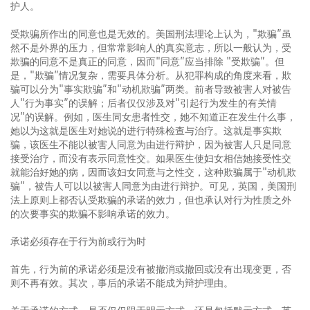
护人。
受欺骗所作出的同意也是无效的。美国刑法理论上认为，"欺骗”虽
然不是外界的压力，但常常影响人的真实意志，所以一般认为，受
欺骗的同意不是真正的同意，因而"同意”应当排除 "受欺骗”。但
是，"欺骗”情况复杂，需要具体分析。从犯罪构成的角度来看，欺
骗可以分为"事实欺骗”和"动机欺骗”两类。前者导致被害人对被告
人"行为事实”的误解；后者仅仅涉及对"引起行为发生的有关情
况”的误解。例如，医生同女患者性交，她不知道正在发生什么事，
她以为这就是医生对她说的进行特殊检查与治疗。这就是事实欺
骗，该医生不能以被害人同意为由进行辩护，因为被害人只是同意
接受治疗，而没有表示同意性交。如果医生使妇女相信她接受性交
就能治好她的病，因而该妇女同意与之性交，这种欺骗属于"动机欺
骗”，被告人可以以被害人同意为由进行辩护。可见，英国，美国刑
法上原则上都否认受欺骗的承诺的效力，但也承认对行为性质之外
的次要事实的欺骗不影响承诺的效力。
承诺必须存在于行为前或行为时
首先，行为前的承诺必须是没有被撤消或撤回或没有出现变更，否
则不再有效。其次，事后的承诺不能成为辩护理由。