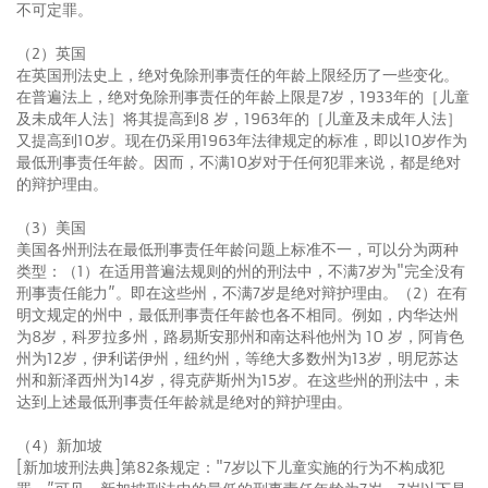
不可定罪。
（2）英国
在英国刑法史上，绝对免除刑事责任的年龄上限经历了一些变化。
在普遍法上，绝对免除刑事责任的年龄上限是7岁，1933年的［儿童
及未成年人法］将其提高到8 岁，1963年的［儿童及未成年人法］
又提高到10岁。现在仍采用1963年法律规定的标准，即以10岁作为
最低刑事责任年龄。因而，不满10岁对于任何犯罪来说，都是绝对
的辩护理由。
（3）美国
美国各州刑法在最低刑事责任年龄问题上标准不一，可以分为两种
类型：（1）在适用普遍法规则的州的刑法中，不满7岁为"完全没有
刑事责任能力”。即在这些州，不满7岁是绝对辩护理由。（2）在有
明文规定的州中，最低刑事责任年龄也各不相同。例如，内华达州
为8岁，科罗拉多州，路易斯安那州和南达科他州为 10 岁，阿肯色
州为12岁，伊利诺伊州，纽约州，等绝大多数州为13岁，明尼苏达
州和新泽西州为14岁，得克萨斯州为15岁。在这些州的刑法中，未
达到上述最低刑事责任年龄就是绝对的辩护理由。
（4）新加坡
[新加坡刑法典]第82条规定："7岁以下儿童实施的行为不构成犯