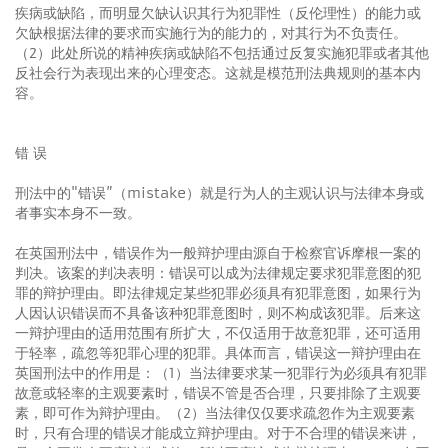
疾病或缺陷，而明显欠缺认识其行为犯罪性（反伦理性）的能力或
欠缺根据法律的要求而实施行为的能力的，对其行为不负责任。
（2）此处所说的精神疾病或缺陷不包括通过反复实施犯罪或者其他
反社会行为表现出来的心理变态。这就是模范刑法典规则的基本内
容。
错 误
刑法中的"错误”（mistake）就是行为人的主观认识与法律本身或
者事实本身不一致。
在英国刑法中，错误作为一般辩护理由源自于检察官诉摩根一案的
判决。该案的判决表明：错误可以成为法律规定要求犯罪意图的犯
罪的辩护理由。即法律规定某些犯罪必须具有犯罪意图，如果行为
人因认识错误而不具备该种犯罪意图时，则不构成该犯罪。后来这
一辩护理由的适用范围有所扩大，不仅适用于故意犯罪，还可适用
于轻率，疏忽等犯罪心理的犯罪。具体而言，错误这一辩护理由在
英国刑法中的作用是：（1）当法律要求某一犯罪行为必须具有犯罪
故意或轻率的主观要素时，错误不管是否合理，只要排除了主观要
素，即可作为辩护理由。（2）当法律仅仅要求疏忽作为主观要素
时，只有合理的错误才能成立辩护理由。对于不合理的错误来讲，