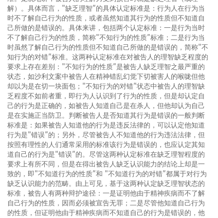
解）。具体而言，"缺乏理智”的具体认定标准是：行为人在行为当
时不了解自己行为的性质，或者虽然知道其行为的性质但不知道自
己所做的是错误的。具体来讲，包括两个认定标准：一是行为当时
不了解自己行为的性质，简称"不知行为的性质”标准；二是行为当
时虽然了解自己行为的性质但不知道自己所做的是错误的，简称"不
知行为的对错”标准。这两种认定标准在对被告人的理智缺乏程度的
要求上存在差别："不知行为的性质”是被告人缺乏理智之最严重的
状态，如沙利文案中被告人在精神错乱幻觉下切被害人的喉咙但他
却以为是在切一块面包；"不知行为的对错”状态中被告人的理智缺
乏程度不如前者重，即行为人认识到了行为的性质，但是却认定自
己的行为是正确的，如被告人知道自己是在杀人，但他却认为自己
是在实施正当防卫。判断被告人是否知道其行为是错误的一般判断
标准是：如果被告人知道他的行为是违反法律的，可以认定他知道
行为是"错误”的；另外，尽管被告人不知道他的行为违法法律，但
按照有理性的人们通常采用的标准该行为是错误的，也应认定其知
道自己的行为是"错误”的。尽管这两种认定标准在缺乏理智程度的
要求上有所不同，但是在得出被告人缺乏认识能力的结论上却是一
致的，即"不知道行为的性质”和 "不知道行为的对错”都属于对行为
缺乏认识能力的范畴。由上可见，基于这两种认定缺乏理智状态的
标准，被告人有两种辩护途径：一是证明他由于精神疾病而不了解
自己行为的性质，因而必须被宣告无罪；二是尽管他知道自己行为
的性质，但证明他由于精神疾病而不知道自己的行为是错误的，他