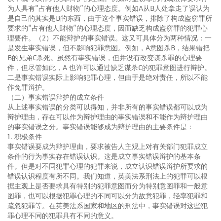
为人具有"占有他人财物”的心理态度。例如A从B人处拿走了误认为
是自己的其实是B的东西，由于这个事实错误，排除了构成盗窃罪所
要求的"占有他人财物”的心理态度，因而缺乏构成盗窃罪的犯罪心
理要件。（2）不能辩护的事实错误。这又可具体分为两种情况：一
是发生事实错误，但不影响犯罪意图。例如，A意图杀B，结果错把
B的兄弟C杀死。虽然有事实错误，但并没有改变谋杀罪的心理要
件，但尽管如此，A 也许可以通过缺乏谋杀C的犯罪意图进行辩护。
二是事实错误实际上影响犯罪心理，但由于是绝对责任，所以不能
作免罪辩护。
（二）事实错误辩护的成立条件
从上述事实错误的分类可以得知，并非所有的事实错误都可以成为
辩护理由，存在可以作为辩护理由的事实错误和不能作为辩护理由
的事实错误之分。事实错误能够成为辩护理由的主要条件是：
1. 积极条件
事实错误要成为辩护理由，要求被告人主观上对有关部门犯罪成立
条件的行为事实存在错误认识。这是成立事实错误辩护的基本条
件。但是对不同犯罪心理的犯罪来说，成立认识错误辩护所要求的
错误认识程度有所不同。我们知道，英美法系刑法上的犯罪可以根
据主观上是否要求具有特别的犯罪意图而分为特别意图罪和一般意
图罪，也可以根据犯罪心理的不同可以分为故意犯罪，轻率犯罪和
疏忽犯罪等。在英美法系国家和地区的刑法中，事实错误对这些犯
罪心理不同的犯罪具有不同的意义。