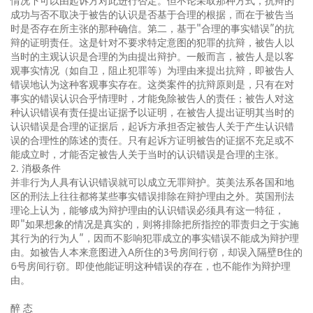
情况下可以由起诉方对此进行否定。但不论采取那种方式，抗辩的
成功与否不取决于被告的认识是否基于合理的根据，而在于被告当
时是否存在所主张的那种确信。第二，基于"合理的事实错误”的抗
辩的证明责任。这是针对不要求特定意图的犯罪的抗辩，被告人以
当时的主观认识是合理的为由提出辩护。一般而言，被告人是以客
观事实情况（如自卫，阻止犯罪等）为理由来提出抗辩，即被告人
错误地认为这种客观事实存在。这类案件的抗辩原则是，只有在对
事实的错误认识合乎情理时，才能免除被告人的责任；被告人对这
种认识错误有责任提出证据予以证明，在被告人提出证明其当时的
认识错误是合理的证据后，起诉方承担否定被告人关于产生认识错
误的合理性的陈述的责任。只有起诉方证明被告的证据不充足或不
能成立时，才能否定被告人关于当时的认识错误是合理的主张。
2. 消极条件
并非行为人具有认识错误就可以成立无罪辩护。英美法系各国和地
区的刑法上往往都将某些事实错误排除在辩护理由之外。英国刑法
理论上认为，能够成为辩护理由的认识错误必须具有这一特征，
即"如果想象的情况是真实的，则将排除把所指控的罪责归之于实施
其行为的行为人”，因而不影响犯罪成立的事实错误不能成为辩护理
由。如被告人本来意图进入A所住的3号房间行窃，却误入隔壁B住的
6号房间行窃。即使他能证明这种错误的存在，也不能作为辩护理
由。
醉 态