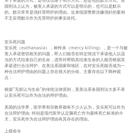
关于承诺的方式，是否仅仅限于明示方式，还是包括默示方式。英
国刑法上认为，被害人承诺的方式可以是明示的，也可以是默示
的。默示常常是强奸罪辩护的理由。近来纽国警察涉嫌强奸的案例
不乏应用默示作为无罪辩护的事实依托。
安乐死问题
安乐死（euthanasia），称怜杀（mercy killing），是一个与被
害人承诺密切相关的问题，即人们能否在特定情况下承诺他人以适
当的方式结束自己的生命，进而对帮助其结束生命的人能否根据其
承诺进行合法辩护。在美法系国家和地区，在对安乐死能否成为一
种合法辩护理由的问题上存在很大的分歧。主要存在以下两种观
点：
根据"无权让与生命”的传统法律原则，英美法系各国刑法大多不承
认安乐死可以作为合法的辩护理由。
美国的法学界，医学界和宗教界都有不少人认为，安乐死可以作为
合法辩护理由. 特别是现代医学认定脑死亡作为最终死亡标准的今
天，安乐死作为合法辩护理由有其存在的理由。
上级命令