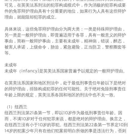
可见，在英美法系刑法的犯罪构成模式中，作为消极的犯罪构成要
件的免罪辩护理由具有十分重要的地位，如果行为人具有这些辩护
理由，就能阻却犯罪的成立。
具体来说，这些免罪辩护理由分为两大类：一类是特殊辩护理由，
另一类是一般辩护理由，即普遍适用于各罪，具有一般意义的辩护
事由，简称一般辩护事由，主要有未成年，精神病，错误，醉态，
被害人承诺，上级命令，胁迫，紧急避险，正当防卫，警察圈套等
等。
未成年
未成年（infancy)是英美法系国家普遍予以规定的一般辩护理由。
在英美法系国家和地区刑法中，处于最低刑事责任年龄以下是绝对
的辩护理由，排除构成犯罪的任何可能性。关于绝对免除刑事责任
年龄上限的规定，英美法系各国和地区的刑法中也不太一致。
（1）纽西兰
纽西兰刑法第21条第一节，即以10岁作为最低刑事责任年龄。因
而，不满10岁对于任何犯罪来说，都是绝对的辩护理由。换言之，
在纽西兰没有小于10岁的罪犯。纽西兰刑法第22条第一节界定10到
14岁的犯案少年只有在他们犯案前明白所做的事是违法行为，否则